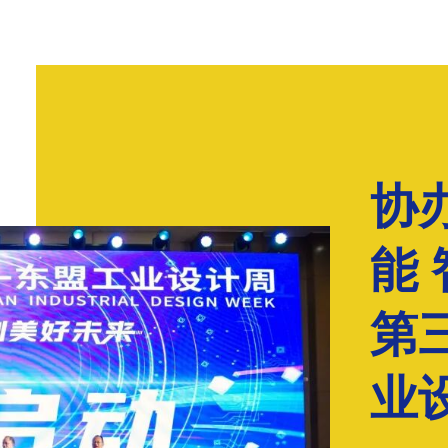
协
能
第
业